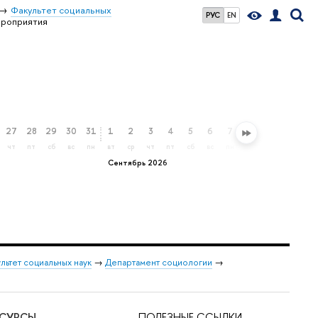
Факультет социальных
РУС
EN
роприятия
27
28
29
30
31
1
2
3
4
5
6
7
8
9
10
11
чт
пт
сб
вс
пн
вт
ср
чт
пт
сб
вс
пн
вт
ср
чт
пт
Сентябрь 2026
льтет социальных наук
→
Департамент социологии
→
ЕСУРСЫ
ПОЛЕЗНЫЕ ССЫЛКИ