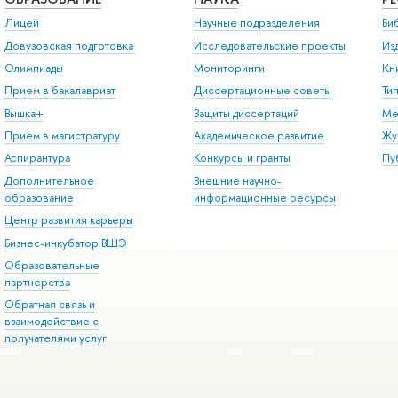
Лицей
Научные подразделения
Би
Довузовская подготовка
Исследовательские проекты
Из
Олимпиады
Мониторинги
Кн
Прием в бакалавриат
Диссертационные советы
Ти
Вышка+
Защиты диссертаций
Ме
Прием в магистратуру
Академическое развитие
Жу
Аспирантура
Конкурсы и гранты
Пу
Дополнительное
Внешние научно-
образование
информационные ресурсы
Центр развития карьеры
Бизнес-инкубатор ВШЭ
Образовательные
партнерства
Обратная связь и
взаимодействие с
получателями услуг