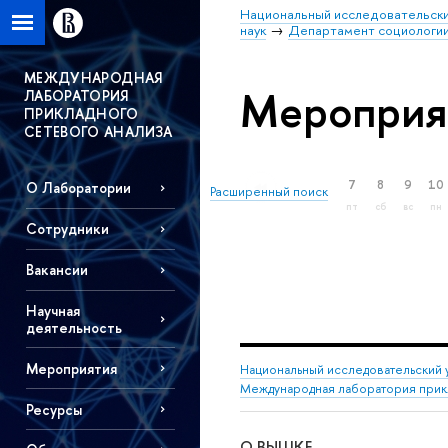
Национальный исследовательски
наук
Департамент социологи
МЕЖДУНАРОДНАЯ
Мероприя
ЛАБОРАТОРИЯ
ПРИКЛАДНОГО
СЕТЕВОГО АНАЛИЗА
7
8
9
10
О Лаборатории
Расширенный поиск
пт
сб
вс
пн
Сотрудники
Вакансии
Научная
деятельность
Мероприятия
Национальный исследовательский 
Международная лаборатория прикл
Ресурсы
О ВЫШКЕ