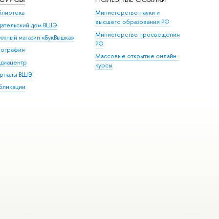
блиотека
Министерство науки и
высшего образования РФ
дательский дом ВШЭ
Министерство просвещения
ижный магазин «БукВышка»
РФ
пография
Массовые открытые онлайн-
диацентр
курсы
рналы ВШЭ
бликации