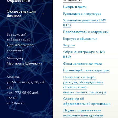
Образование
Цифры и факты
Экспертиза для
Руководство и структура
бизнеса
Устойчивое развитие в НИУ
ВШЭ
Преподаватели и сотрудники
Заведующий
Корпуса и общежития
лабораторией:
Дарья Мальцева
,
Закупки
к.социол.н.
Обращения граждан в НИУ
ВШЭ
Менеджер:
Маргарита Шемякина
Фонд целевого капитала
Противодействие коррупции
Москва,
Сведения о доходах,
ул. Мясницкая, д. 20, каб.
расходах, об имуществе и
обязательствах
222
имущественного характера
тел.: 772-95-90 доб.
15549
Сведения об
anr@hse.ru
образовательной организации
Людям с ограниченными
возможностями здоровья