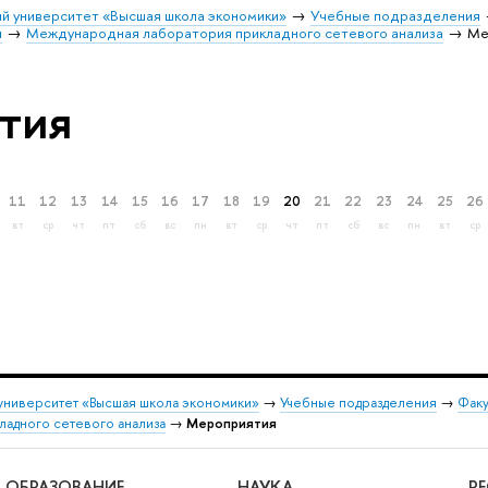
й университет «Высшая школа экономики»
Учебные подразделения
и
Международная лаборатория прикладного сетевого анализа
Ме
тия
11
12
13
14
15
16
17
18
19
20
21
22
23
24
25
26
вт
ср
чт
пт
сб
вс
пн
вт
ср
чт
пт
сб
вс
пн
вт
ср
университет «Высшая школа экономики»
→
Учебные подразделения
→
Факу
адного сетевого анализа
→
Мероприятия
ОБРАЗОВАНИЕ
НАУКА
Р