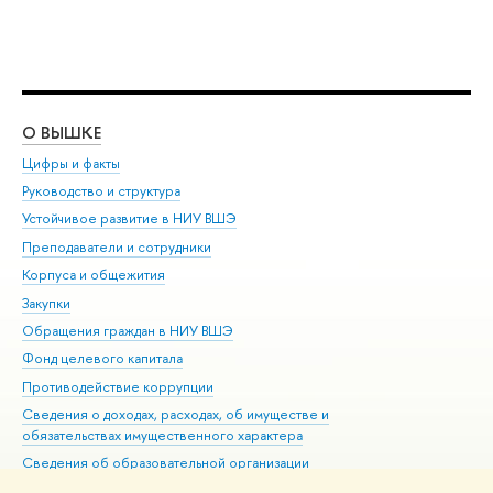
О ВЫШКЕ
ОБ
Цифры и факты
Ли
Руководство и структура
Дов
Устойчивое развитие в НИУ ВШЭ
Ол
Преподаватели и сотрудники
При
Корпуса и общежития
Вы
Закупки
При
Обращения граждан в НИУ ВШЭ
Ас
Фонд целевого капитала
До
Противодействие коррупции
Цен
Сведения о доходах, расходах, об имуществе и
Би
обязательствах имущественного характера
Об
Сведения об образовательной организации
Обр
Людям с ограниченными возможностями здоровья