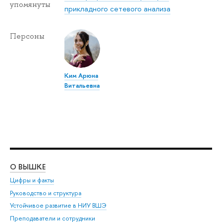
упомянуты
прикладного сетевого анализа
Персоны
Ким Арюна
Витальевна
О ВЫШКЕ
ОБ
Цифры и факты
Ли
Руководство и структура
Дов
Устойчивое развитие в НИУ ВШЭ
Ол
Преподаватели и сотрудники
При