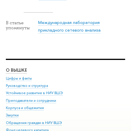
Международная лаборатория
В статье
упомянуты
прикладного сетевого анализа
О ВЫШКЕ
ОБ
Цифры и факты
Ли
Руководство и структура
Дов
Устойчивое развитие в НИУ ВШЭ
Ол
Преподаватели и сотрудники
При
Корпуса и общежития
Вы
Закупки
При
Обращения граждан в НИУ ВШЭ
Ас
Фонд целевого капитала
До