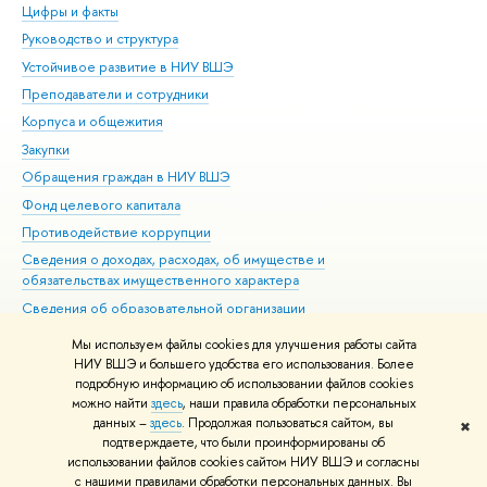
Цифры и факты
Ли
Руководство и структура
Дов
Устойчивое развитие в НИУ ВШЭ
Ол
Преподаватели и сотрудники
При
Корпуса и общежития
Вы
Закупки
При
Обращения граждан в НИУ ВШЭ
Ас
Фонд целевого капитала
До
Противодействие коррупции
Цен
Сведения о доходах, расходах, об имуществе и
Би
обязательствах имущественного характера
Об
Сведения об образовательной организации
Обр
Людям с ограниченными возможностями здоровья
Мы используем файлы cookies для улучшения работы сайта
Единая платежная страница
НИУ ВШЭ и большего удобства его использования. Более
подробную информацию об использовании файлов cookies
Работа в Вышке
можно найти
здесь
, наши правила обработки персональных
данных –
здесь
. Продолжая пользоваться сайтом, вы
✖
Редактору
подтверждаете, что были проинформированы об
© НИУ ВШЭ 1993–2026
Адреса и контакты
Условия использования
использовании файлов cookies сайтом НИУ ВШЭ и согласны
с нашими правилами обработки персональных данных. Вы
материалов
Политика конфиденциальности
Карта сайта