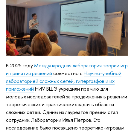
В 2025 году
Международная лаборатория теории игр
и принятия решений
совместно с
Научно-учебной
лабораторией сложных сетей, гиперграфов и их
приложений
НИУ ВШЭ учредили премию для
молодых исследователей за продвижения в решении
теоретических и практических задач в области
сложных сетей. Одним из лауреатов премии стал
сотрудник Лаборатории Илья Петров. Его
исследование было посвящено теоретико-игровым