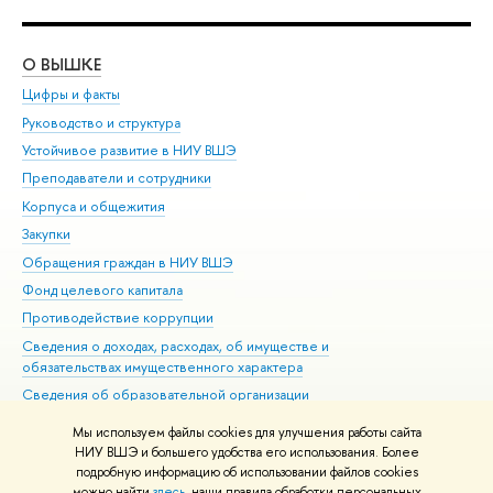
О ВЫШКЕ
ОБ
Цифры и факты
Ли
Руководство и структура
Дов
Устойчивое развитие в НИУ ВШЭ
Ол
Преподаватели и сотрудники
При
Корпуса и общежития
Вы
Закупки
При
Обращения граждан в НИУ ВШЭ
Ас
Фонд целевого капитала
До
Противодействие коррупции
Цен
Сведения о доходах, расходах, об имуществе и
Би
обязательствах имущественного характера
Об
Сведения об образовательной организации
Обр
Людям с ограниченными возможностями здоровья
Мы используем файлы cookies для улучшения работы сайта
Единая платежная страница
НИУ ВШЭ и большего удобства его использования. Более
подробную информацию об использовании файлов cookies
Работа в Вышке
можно найти
здесь
, наши правила обработки персональных