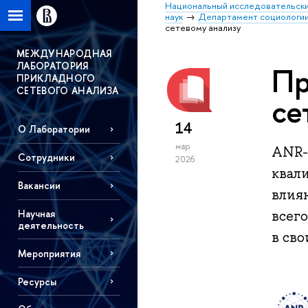
Национальный исследовательски
наук
Департамент социологи
сетевому анализу
МЕЖДУНАРОДНАЯ
ЛАБОРАТОРИЯ
Пр
ПРИКЛАДНОГО
СЕТЕВОГО АНАЛИЗА
се
14
О Лаборатории
мар
ANR-
Сотрудники
2026
квал
Вакансии
влия
Научная
всего
деятельность
в сво
Мероприятия
Ресурсы