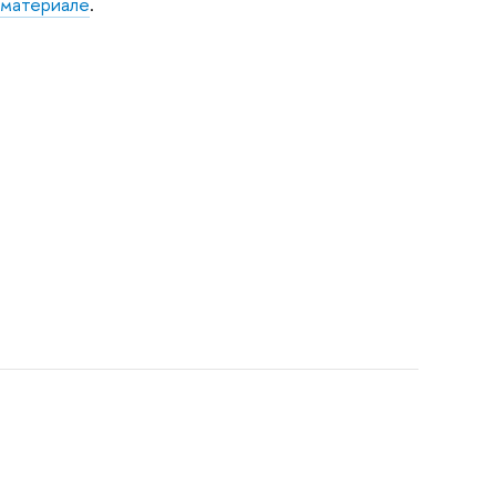
м
материале
.