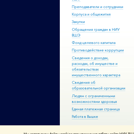
Преподаватели и сотрудники
Корпуса и общежития
Закупки
Обращения граждан в НИУ
ВШЭ
Фонд целевого капитала
Противодействие коррупции
Сведения о доходах,
расходах, об имуществе и
обязательствах
имущественного характера
Сведения об
образовательной организации
Людям с ограниченными
возможностями здоровья
Единая платежная страница
Работа в Вышке