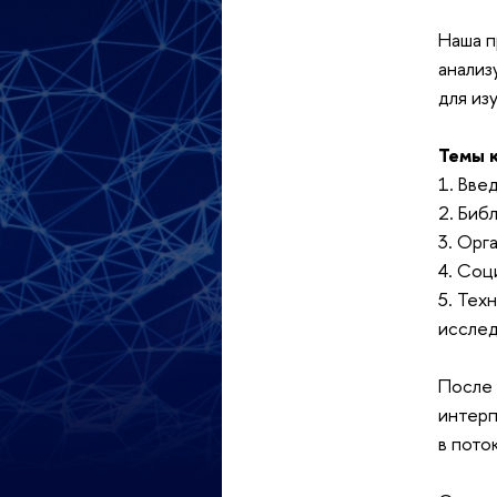
Наша п
анализ
для из
Темы 
1. Вве
2. Биб
3. Орг
4. Соц
5. Тех
иссле
После 
интерп
в пото