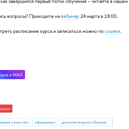
 как завершился первый поток обучения – читайте в наше
ись вопросы? Приходите на
вебинар
24 марта в 18:00.
реть расписание курса и записаться можно по
ссылке
.
вание
шение к участию
официально
дополнительное образование