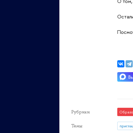
О том,
Остал
Посмот
Рубрики
Образо
Темы
пригла