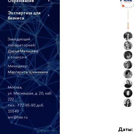
Образование
Экспертиза для
бизнеса
Заведующий
лабораторией:
Дарья Мальцева
,
к.социол.н.
Менеджер:
Маргарита Шемякина
Москва,
ул. Мясницкая, д. 20, каб.
222
тел.: 772-95-90 доб.
15549
anr@hse.ru
Даты: