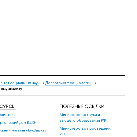
льтет социальных наук
→
Департамент социологии
→
ому анализу
ЕСУРСЫ
ПОЛЕЗНЫЕ ССЫЛКИ
блиотека
Министерство науки и
высшего образования РФ
дательский дом ВШЭ
Министерство просвещения
ижный магазин «БукВышка»
РФ