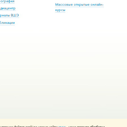
пография
Массовые открытые онлайн-
диацентр
курсы
рналы ВШЭ
бликации