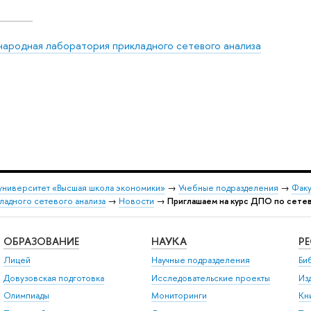
ародная лаборатория прикладного сетевого анализа
университет «Высшая школа экономики»
→
Учебные подразделения
→
Факу
адного сетевого анализа
→
Новости
→
Приглашаем на курс ДПО по сетев
ОБРАЗОВАНИЕ
НАУКА
Р
Лицей
Научные подразделения
Би
Довузовская подготовка
Исследовательские проекты
Из
Олимпиады
Мониторинги
Кн