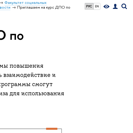
Факультет социальных
РУС
EN
вости
Приглашаем на курс ДПО по
О по
аммы повышения
ь взаимодействие и
 программы смогут
иза для использования