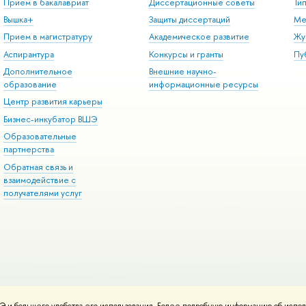
Прием в бакалавриат
Диссертационные советы
Ти
Вышка+
Защиты диссертаций
Ме
Прием в магистратуру
Академическое развитие
Жу
Аспирантура
Конкурсы и гранты
Пу
Дополнительное
Внешние научно-
образование
информационные ресурсы
Центр развития карьеры
Бизнес-инкубатор ВШЭ
Образовательные
партнерства
Обратная связь и
взаимодействие с
получателями услуг