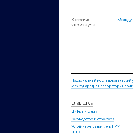
Междун
В статье
упомянуты
Национальный исследовательский 
Международная лаборатория прикл
О ВЫШКЕ
Цифры и факты
Руководство и структура
Устойчивое развитие в НИУ
ВШЭ