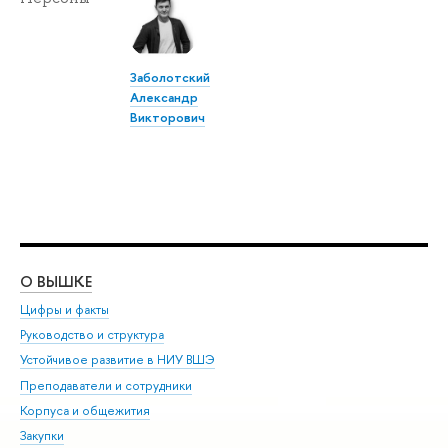
Заболотский
Александр
Викторович
О ВЫШКЕ
ОБ
Цифры и факты
Ли
Руководство и структура
Дов
Устойчивое развитие в НИУ ВШЭ
Ол
Преподаватели и сотрудники
При
Корпуса и общежития
Вы
Закупки
При