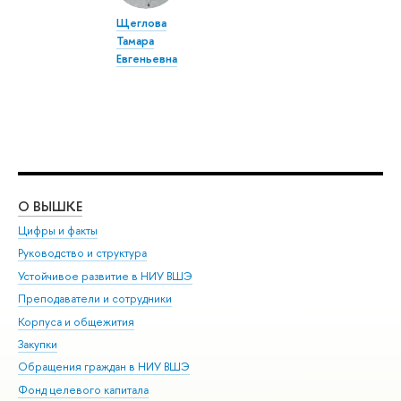
Щеглова
Тамара
Евгеньевна
О ВЫШКЕ
ОБ
Цифры и факты
Ли
Руководство и структура
Дов
Устойчивое развитие в НИУ ВШЭ
Ол
Преподаватели и сотрудники
При
Корпуса и общежития
Вы
Закупки
При
Обращения граждан в НИУ ВШЭ
Ас
Фонд целевого капитала
До