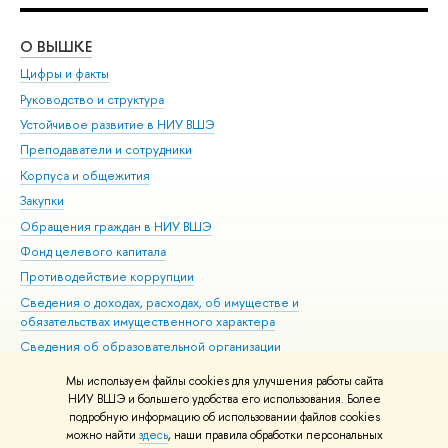
О ВЫШКЕ
ОБ
Цифры и факты
Ли
Руководство и структура
Дов
Устойчивое развитие в НИУ ВШЭ
Ол
Преподаватели и сотрудники
При
Корпуса и общежития
Вы
Закупки
При
Обращения граждан в НИУ ВШЭ
Ас
Фонд целевого капитала
До
Противодействие коррупции
Цен
Сведения о доходах, расходах, об имуществе и
Би
обязательствах имущественного характера
Об
Сведения об образовательной организации
Обр
Людям с ограниченными возможностями здоровья
Мы используем файлы cookies для улучшения работы сайта
Единая платежная страница
НИУ ВШЭ и большего удобства его использования. Более
подробную информацию об использовании файлов cookies
Работа в Вышке
можно найти
здесь
, наши правила обработки персональных