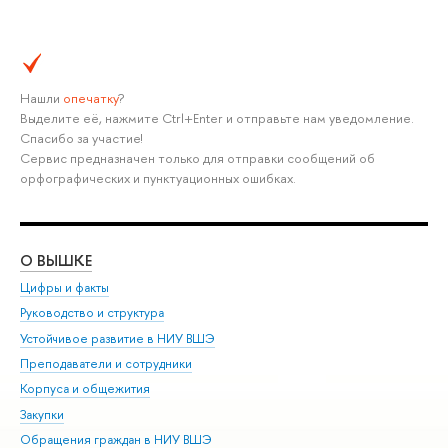
Нашли
опечатку
?
Выделите её, нажмите Ctrl+Enter и отправьте нам уведомление.
Спасибо за участие!
Сервис предназначен только для отправки сообщений об
орфографических и пунктуационных ошибках.
О ВЫШКЕ
ОБ
Цифры и факты
Ли
Руководство и структура
Дов
Устойчивое развитие в НИУ ВШЭ
Ол
Преподаватели и сотрудники
При
Корпуса и общежития
Вы
Закупки
При
Обращения граждан в НИУ ВШЭ
Ас