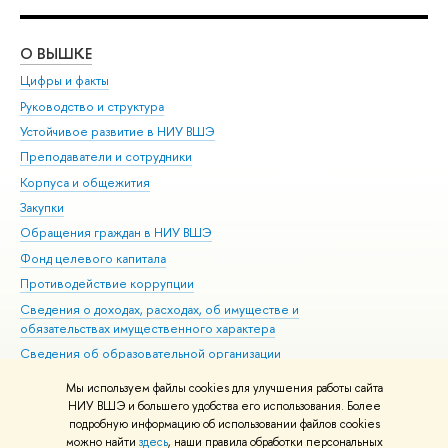
О ВЫШКЕ
ОБ
Цифры и факты
Ли
Руководство и структура
Дов
Устойчивое развитие в НИУ ВШЭ
Ол
Преподаватели и сотрудники
При
Корпуса и общежития
Вы
Закупки
При
Обращения граждан в НИУ ВШЭ
Ас
Фонд целевого капитала
До
Противодействие коррупции
Цен
Сведения о доходах, расходах, об имуществе и
Би
обязательствах имущественного характера
Об
Сведения об образовательной организации
Обр
Людям с ограниченными возможностями здоровья
Мы используем файлы cookies для улучшения работы сайта
Единая платежная страница
НИУ ВШЭ и большего удобства его использования. Более
подробную информацию об использовании файлов cookies
Работа в Вышке
можно найти
здесь
, наши правила обработки персональных