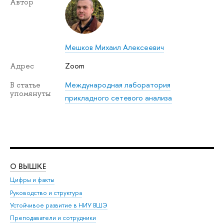
Автор
Мешков Михаил Алексеевич
Zoom
Адрес
Международная лаборатория
В статье
упомянуты
прикладного сетевого анализа
О ВЫШКЕ
ОБ
Цифры и факты
Ли
Руководство и структура
Дов
Устойчивое развитие в НИУ ВШЭ
Ол
Преподаватели и сотрудники
При