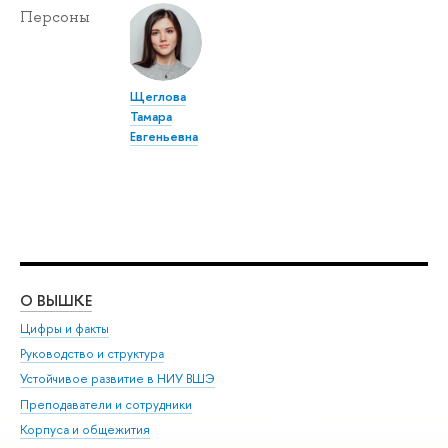
Персоны
Щеглова
Тамара
Евгеньевна
О ВЫШКЕ
ОБ
Цифры и факты
Ли
Руководство и структура
Дов
Устойчивое развитие в НИУ ВШЭ
Ол
Преподаватели и сотрудники
При
Корпуса и общежития
Вы