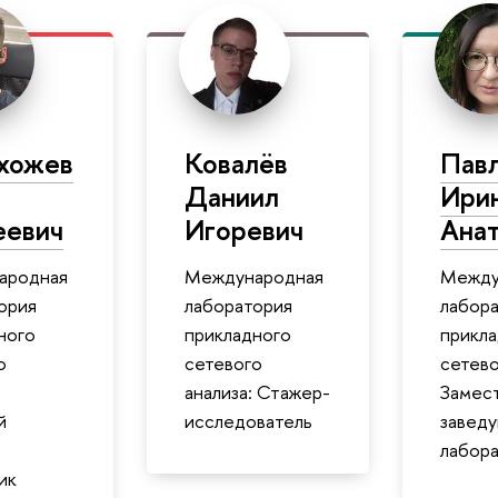
хожев
Ковалёв
Пав
Даниил
Ири
еевич
Игоревич
Анат
ародная
Международная
Между
ория
лаборатория
лабор
ного
прикладного
прикл
о
сетевого
сетево
анализа: Стажер-
Замес
й
исследователь
завед
лабор
ик