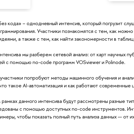
без кода» – однодневный интенсив, который погрузит сл
граммирования. Участники познакомятся с тем, как можно
идеями, а также с тем, как найти закономерности в таблиц
интенсива мы разберем сетевой анализ: от карт научных пу
ей с помощью no-code программ VOSviewer и Polinode.
 участники попробуют методы машинного обучения и анали
 что такое AI-автоматизация и как работают современные
в рамках данного интенсива будут рассмотрены разные ти
едованы с помощью доступных no-code инструментов. Инт
имеры, чтобы показать полный путь анализа данных — от и