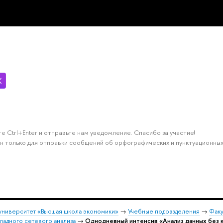
е Ctrl+Enter и отправьте нам уведомление. Спасибо за участие!
н только для отправки сообщений об орфографических и пунктуационных
университет «Высшая школа экономики»
→
Учебные подразделения
→
Факу
адного сетевого анализа
→
Однодневный интенсив «Анализ данных без ко