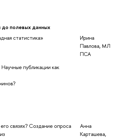
и до полевых данных
адная статистика»
Ирина
Павлова, МЛ
ПСА
? Научные публикации как
минов?
 его связях? Создание опроса
Анна
лиз
Карташева,