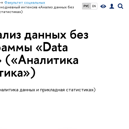
Факультет социальных
РУС
EN
нодневный интенсив «Анализ данных без
 статистика»)
лиз данных без
раммы «Data
cs» («Аналитика
тика»)
алитика данных и прикладная статистика»)