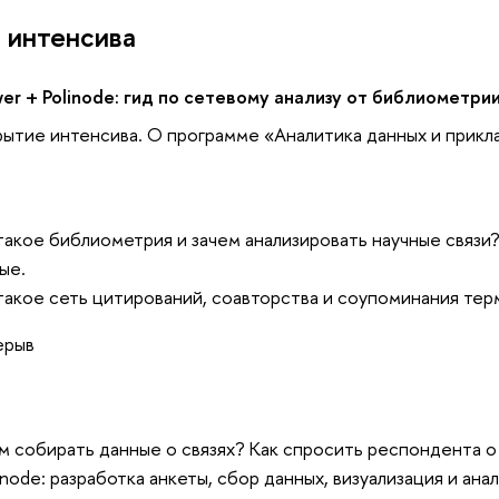
 интенсива
er + Polinode: гид по сетевому анализу от библиометри
ытие интенсива. О программе «Аналитика данных и прикл
такое библиометрия и зачем анализировать научные связи
ые.
такое сеть цитирований, соавторства и соупоминания тер
ерыв
м собирать данные о связях? Как спросить респондента о
linode: разработка анкеты, сбор данных, визуализация и ана