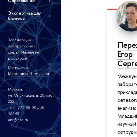
Образование
Экспертиза для
бизнеса
Заведующий
Пере
лабораторией:
Егор
Дарья Мальцева
,
к.социол.н.
Серг
Менеджер:
Маргарита Шемякина
Междун
лаборат
Москва,
приклад
ул. Мясницкая, д. 20, каб.
сетевог
222
анализа:
тел.: 772-95-90 доб.
15549
Младши
anr@hse.ru
научный
сотрудн