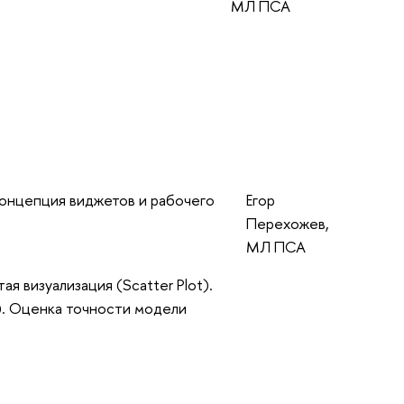
МЛ ПСА
Концепция виджетов и рабочего
Егор
Перехожев,
МЛ ПСА
я визуализация (Scatter Plot).
. Оценка точности модели