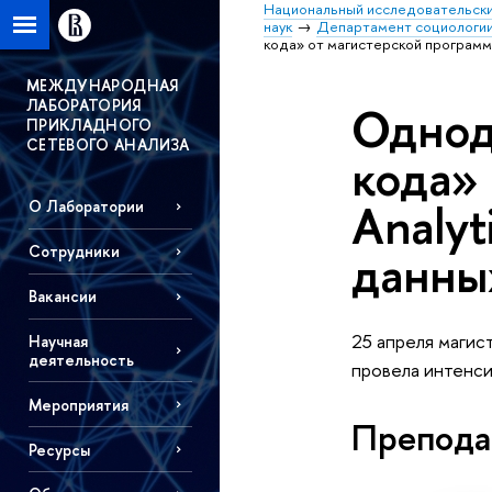
Национальный исследовательски
наук
Департамент социологи
кода» от магистерской программы 
МЕЖДУНАРОДНАЯ
ЛАБОРАТОРИЯ
Однод
ПРИКЛАДНОГО
СЕТЕВОГО АНАЛИЗА
кода»
Analyt
О Лаборатории
Сотрудники
данны
Вакансии
25 апреля магис
Научная
деятельность
провела интенси
Мероприятия
Препода
Ресурсы