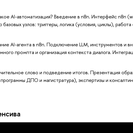
акое AI-автоматизация? Введение в n8n. Интерфейс n8n (wo
р базовых узлов: триггеры, логика (условия, циклы), работа
ние AI-агента в n8n. Подключение LLM, инструментов и вн
много промпта и организация контекста диалога. Интеграц
чительное слово и подведение итогов. Презентация обр
 программы ДПО и магистратура), экспертизы и консалт
енсива