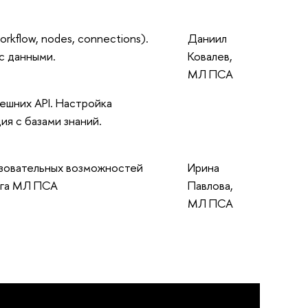
rkflow, nodes, connections).
Даниил
 с данными.
Ковалев,
МЛ ПСА
ешних API. Настройка
ия с базами знаний.
азовательных возможностей
Ирина
инга МЛ ПСА
Павлова,
МЛ ПСА