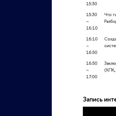
15:30
15:30
Что т
–
Разбо
16:10
16:10
Созда
–
систе
16:50
16:50
Заклю
–
(КПК,
17:00
Запись инт