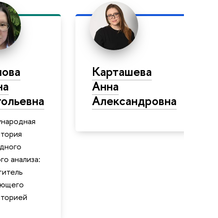
лова
Карташева
на
Анна
ольевна
Александровна
народная
атория
адного
го анализа:
титель
ующего
аторией