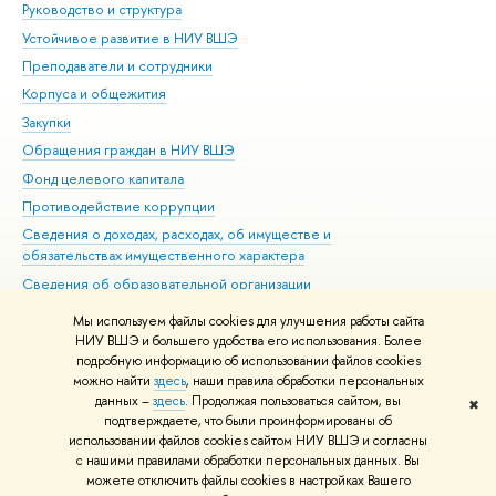
Руководство и структура
Дов
Устойчивое развитие в НИУ ВШЭ
Ол
Преподаватели и сотрудники
При
Корпуса и общежития
Вы
Закупки
При
Обращения граждан в НИУ ВШЭ
Ас
Фонд целевого капитала
До
Противодействие коррупции
Цен
Сведения о доходах, расходах, об имуществе и
Би
обязательствах имущественного характера
Об
Сведения об образовательной организации
Обр
Людям с ограниченными возможностями здоровья
Мы используем файлы cookies для улучшения работы сайта
Единая платежная страница
НИУ ВШЭ и большего удобства его использования. Более
подробную информацию об использовании файлов cookies
Работа в Вышке
можно найти
здесь
, наши правила обработки персональных
данных –
здесь
. Продолжая пользоваться сайтом, вы
✖
Редактору
подтверждаете, что были проинформированы об
© НИУ ВШЭ 1993–2026
Адреса и контакты
Условия использования
использовании файлов cookies сайтом НИУ ВШЭ и согласны
с нашими правилами обработки персональных данных. Вы
материалов
Политика конфиденциальности
Карта сайта
можете отключить файлы cookies в настройках Вашего
Шрифты HSE Sans и HSE Slab разработаны в
Школе дизайна НИУ ВШЭ