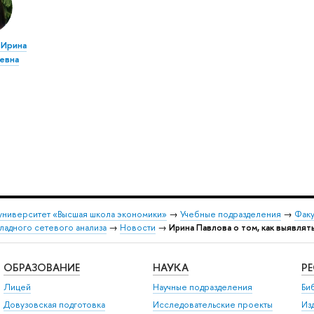
 Ирина
евна
университет «Высшая школа экономики»
→
Учебные подразделения
→
Факу
адного сетевого анализа
→
Новости
→
Ирина Павлова о том, как выявлят
ОБРАЗОВАНИЕ
НАУКА
Р
Лицей
Научные подразделения
Би
Довузовская подготовка
Исследовательские проекты
Из