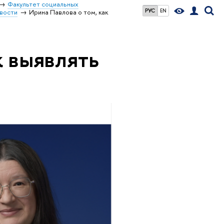
Факультет социальных
РУС
EN
вости
Ирина Павлова о том, как
к выявлять