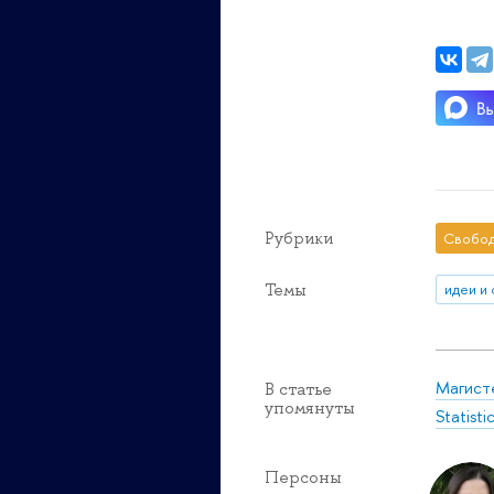
Рубрики
Свобод
Темы
идеи и
Магисте
В статье
упомянуты
Statisti
Персоны