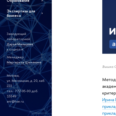
Образование
Экспертиза для
бизнеса
Заведующий
лабораторией:
Дарья Мальцева
,
к.социол.н.
Менеджер:
Маргарита Шемякина
Вышка 
Москва,
Методы
ул. Мясницкая, д. 20, каб.
академ
222
тел.: 772-95-90 доб.
критер
15549
Ирина 
anr@hse.ru
прикла
прикла