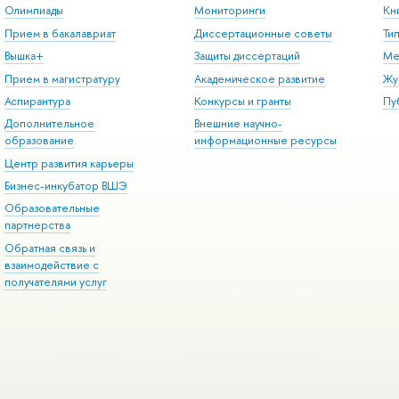
Олимпиады
Мониторинги
Кн
Прием в бакалавриат
Диссертационные советы
Ти
Вышка+
Защиты диссертаций
Ме
Прием в магистратуру
Академическое развитие
Жу
Аспирантура
Конкурсы и гранты
Пу
Дополнительное
Внешние научно-
образование
информационные ресурсы
Центр развития карьеры
Бизнес-инкубатор ВШЭ
Образовательные
партнерства
Обратная связь и
взаимодействие с
получателями услуг