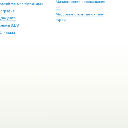
Министерство просвещения
ижный магазин «БукВышка»
РФ
пография
Массовые открытые онлайн-
диацентр
курсы
рналы ВШЭ
бликации