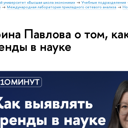
й университет «Высшая школа экономики»
Учебные подразделения
и
Международная лаборатория прикладного сетевого анализа
Но
ина Павлова о том, ка
енды в науке