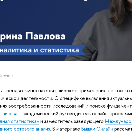
Онлайн
 трендвотчинга находят широкое применение не только в 
ической деятельности. О специфике выявления актуальных
иях востребованности исследований и поиске фундамента
Павлова
— академический руководитель онлайн-програм
дная статистика»
и заместитель заведующего
Междунаро
дного сетевого анализ
. В материале
Вышки Онлайн
рассмат