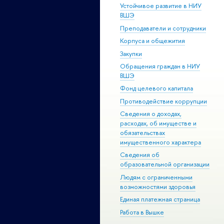
Устойчивое развитие в НИУ
ВШЭ
Преподаватели и сотрудники
Корпуса и общежития
Закупки
Обращения граждан в НИУ
ВШЭ
Фонд целевого капитала
Противодействие коррупции
Сведения о доходах,
расходах, об имуществе и
обязательствах
имущественного характера
Сведения об
образовательной организации
Людям с ограниченными
возможностями здоровья
Единая платежная страница
Работа в Вышке