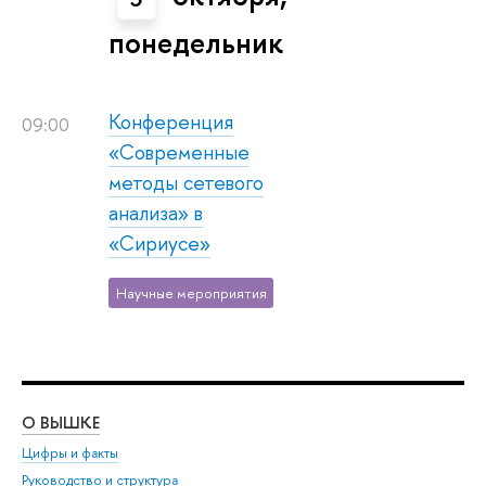
понедельник
Конференция
09:00
«Современные
методы сетевого
анализа» в
«Сириусе»
Научные мероприятия
О ВЫШКЕ
ОБ
Цифры и факты
Ли
Руководство и структура
Дов