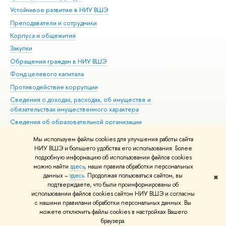
Устойчивое развитие в НИУ ВШЭ
Ол
Преподаватели и сотрудники
При
Корпуса и общежития
Вы
Закупки
При
Обращения граждан в НИУ ВШЭ
Ас
Фонд целевого капитала
До
Противодействие коррупции
Цен
Сведения о доходах, расходах, об имуществе и
Би
обязательствах имущественного характера
Об
Сведения об образовательной организации
Обр
Людям с ограниченными возможностями здоровья
Мы используем файлы cookies для улучшения работы сайта
Единая платежная страница
НИУ ВШЭ и большего удобства его использования. Более
подробную информацию об использовании файлов cookies
Работа в Вышке
можно найти
здесь
, наши правила обработки персональных
данных –
здесь
. Продолжая пользоваться сайтом, вы
✖
Редактору
подтверждаете, что были проинформированы об
© НИУ ВШЭ 1993–2026
Адреса и контакты
Условия использования
использовании файлов cookies сайтом НИУ ВШЭ и согласны
с нашими правилами обработки персональных данных. Вы
материалов
Политика конфиденциальности
Карта сайта
можете отключить файлы cookies в настройках Вашего
Шрифты HSE Sans и HSE Slab разработаны в
Школе дизайна НИУ ВШЭ
браузера.