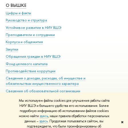
О ВЫШКЕ
ОБ
Цифры и факты
Ли
Руководство и структура
Дов
Устойчивое развитие в НИУ ВШЭ
Ол
Преподаватели и сотрудники
При
Корпуса и общежития
Вы
Закупки
При
Обращения граждан в НИУ ВШЭ
Ас
Фонд целевого капитала
До
Противодействие коррупции
Цен
Сведения о доходах, расходах, об имуществе и
Би
обязательствах имущественного характера
Об
Сведения об образовательной организации
Обр
Людям с ограниченными возможностями здоровья
Мы используем файлы cookies для улучшения работы сайта
Единая платежная страница
НИУ ВШЭ и большего удобства его использования. Более
подробную информацию об использовании файлов cookies
Работа в Вышке
можно найти
здесь
, наши правила обработки персональных
данных –
здесь
. Продолжая пользоваться сайтом, вы
✖
Редактору
подтверждаете, что были проинформированы об