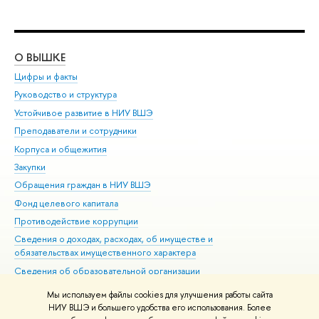
О ВЫШКЕ
ОБ
Цифры и факты
Ли
Руководство и структура
Дов
Устойчивое развитие в НИУ ВШЭ
Ол
Преподаватели и сотрудники
При
Корпуса и общежития
Вы
Закупки
При
Обращения граждан в НИУ ВШЭ
Ас
Фонд целевого капитала
До
Противодействие коррупции
Цен
Сведения о доходах, расходах, об имуществе и
Би
обязательствах имущественного характера
Об
Сведения об образовательной организации
Обр
Людям с ограниченными возможностями здоровья
Мы используем файлы cookies для улучшения работы сайта
Единая платежная страница
НИУ ВШЭ и большего удобства его использования. Более