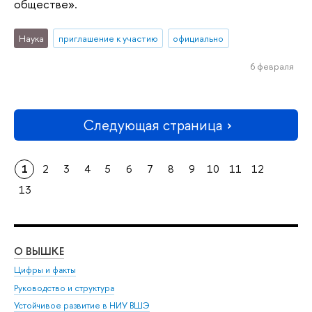
обществе».
Наука
приглашение к участию
официально
6 февраля
Следующая страница
1
2
3
4
5
6
7
8
9
10
11
12
13
О ВЫШКЕ
ОБ
Цифры и факты
Ли
Руководство и структура
Дов
Устойчивое развитие в НИУ ВШЭ
Ол