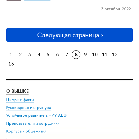
3 октября 2022
Следующая страница
1
2
3
4
5
6
7
8
9
10
11
12
13
О ВЫШКЕ
ОБ
Цифры и факты
Ли
Руководство и структура
Дов
Устойчивое развитие в НИУ ВШЭ
Ол
Преподаватели и сотрудники
При
Корпуса и общежития
Вы