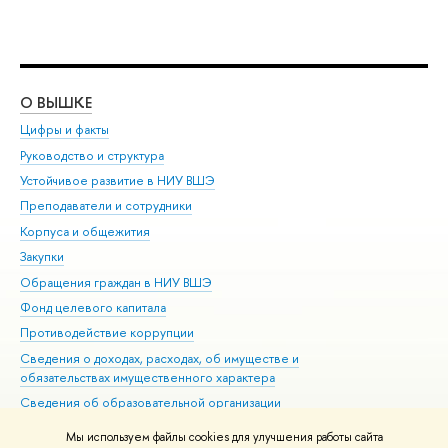
О ВЫШКЕ
ОБ
Цифры и факты
Ли
Руководство и структура
Дов
Устойчивое развитие в НИУ ВШЭ
Ол
Преподаватели и сотрудники
При
Корпуса и общежития
Вы
Закупки
При
Обращения граждан в НИУ ВШЭ
Ас
Фонд целевого капитала
До
Противодействие коррупции
Цен
Сведения о доходах, расходах, об имуществе и
Би
обязательствах имущественного характера
Об
Сведения об образовательной организации
Обр
Людям с ограниченными возможностями здоровья
Мы используем файлы cookies для улучшения работы сайта