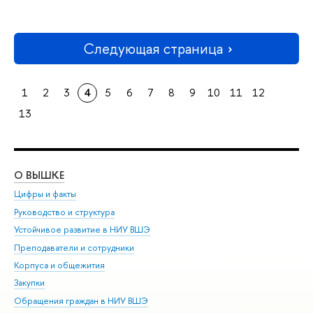
Следующая страница
1
2
3
4
5
6
7
8
9
10
11
12
13
О ВЫШКЕ
ОБ
Цифры и факты
Ли
Руководство и структура
Дов
Устойчивое развитие в НИУ ВШЭ
Ол
Преподаватели и сотрудники
При
Корпуса и общежития
Вы
Закупки
При
Обращения граждан в НИУ ВШЭ
Ас