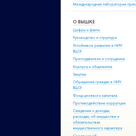
Международная лаборатория прикл
О ВЫШКЕ
Цифры и факты
Руководство и структура
Устойчивое развитие в НИУ
ВШЭ
Преподаватели и сотрудники
Корпуса и общежития
Закупки
Обращения граждан в НИУ
ВШЭ
Фонд целевого капитала
Противодействие коррупции
Сведения о доходах,
расходах, об имуществе и
обязательствах
имущественного характера
Сведения об