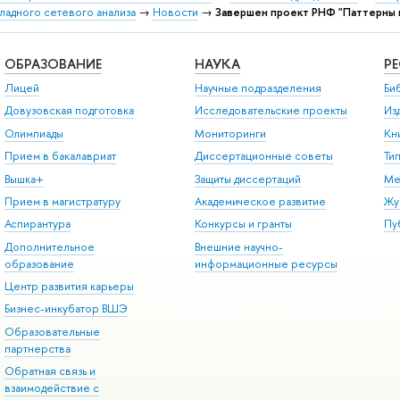
адного сетевого анализа
→
Новости
→
Завершен проект РНФ "Паттерны 
ОБРАЗОВАНИЕ
НАУКА
Р
Лицей
Научные подразделения
Би
Довузовская подготовка
Исследовательские проекты
Из
Олимпиады
Мониторинги
Кн
Прием в бакалавриат
Диссертационные советы
Ти
Вышка+
Защиты диссертаций
Ме
Прием в магистратуру
Академическое развитие
Жу
Аспирантура
Конкурсы и гранты
Пу
Дополнительное
Внешние научно-
образование
информационные ресурсы
Центр развития карьеры
Бизнес-инкубатор ВШЭ
Образовательные
партнерства
Обратная связь и
взаимодействие с