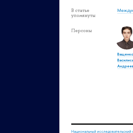
Междун
В статье
упомянуты
Персоны
Ващенк
Василис
Андрее
Национальный исследовательский 