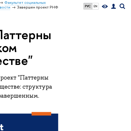
Факультет социальных
РУС
EN
вости
Завершен проект РНФ
Паттерны
ком
стве"
проект "Паттерны
ществе: структура
 завершенным.