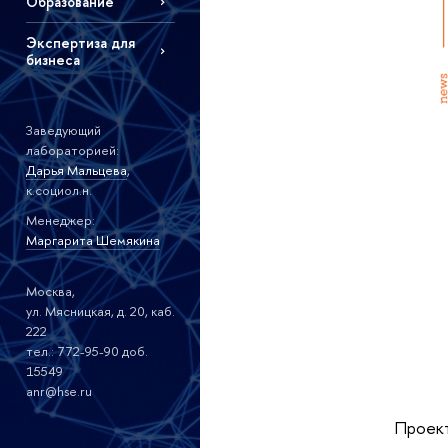
Образование
Экспертиза для
бизнеса
Заведующий
лабораторией:
Дарья Мальцева
,
к.социол.н.
Менеджер:
Маргарита Шемякина
Москва,
ул. Мясницкая, д. 20, каб.
222
тел.: 772-95-90 доб.
15549
anr@hse.ru
Проект