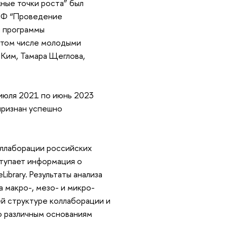
ные точки роста” был
РНФ “Проведение
й программы
 том числе молодыми
 Ким, Тамара Щеглова,
 июля 2021 по июнь 2023
признан успешно
оллаборации российских
ступает информация о
ibrary. Результаты анализа
 макро-, мезо- и микро-
й структуре коллаборации и
о различным основаниям