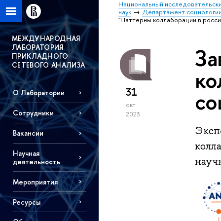
Национальный исследовательски
наук
Департамент социологи
"Паттерны коллаборации в росс
МЕЖДУНАРОДНАЯ
ЛАБОРАТОРИЯ
За
ПРИКЛАДНОГО
СЕТЕВОГО АНАЛИЗА
ко
31
со
О Лаборатории
окт
Сотрудники
2023
Эксп
Вакансии
колл
Научная
науч
деятельность
Мероприятия
Ресурсы