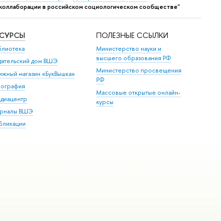
коллаборации в российском социологическом сообществе"
ЕСУРСЫ
ПОЛЕЗНЫЕ ССЫЛКИ
блиотека
Министерство науки и
высшего образования РФ
дательский дом ВШЭ
Министерство просвещения
ижный магазин «БукВышка»
РФ
пография
Массовые открытые онлайн-
диацентр
курсы
рналы ВШЭ
бликации