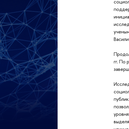
социол
поддер
инициа
исслед
ученым
Васили
Продол
гг. По
завер
Исслед
социол
публик
позвол
уровня
выделя
научно