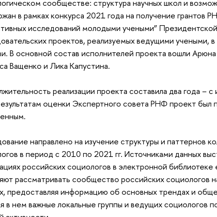
огическом сообществе: структура научных школ и возмож
жан в рамках конкурса 2021 года на получение грантов 
тивных исследований молодыми учеными” Президентско
овательских проектов, реализуемых ведущими учеными, в
и. В основной состав исполнителей проекта вошли Арюна
са Ващенко и Лика Капустина.
жительность реализации проекта составила два года – с
 результатам оценки Экспертного совета РНФ проект был 
шенным.
ование направлено на изучение структуры и паттернов к
огов в период с 2010 по 2021 гг. Источниками данных вы
ациях российских социологов в электронной библиотеке eL
яют рассматривать сообщество российских социологов на
х, предоставляя информацию об основных трендах и обще
я в нем важные локальные группы и ведущих социологов п
й активности.