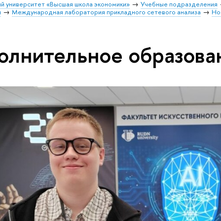
й университет «Высшая школа экономики»
Учебные подразделения
и
Международная лаборатория прикладного сетевого анализа
Но
олнительное образова