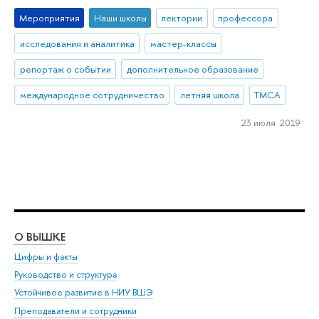
Мероприятия
Наши школы
лектории
профессора
исследования и аналитика
мастер-классы
репортаж о событии
дополнительное образование
международное сотрудничество
летняя школа
ТМСА
23 июля 2019
О ВЫШКЕ
ОБ
Цифры и факты
Ли
Руководство и структура
Дов
Устойчивое развитие в НИУ ВШЭ
Ол
Преподаватели и сотрудники
При