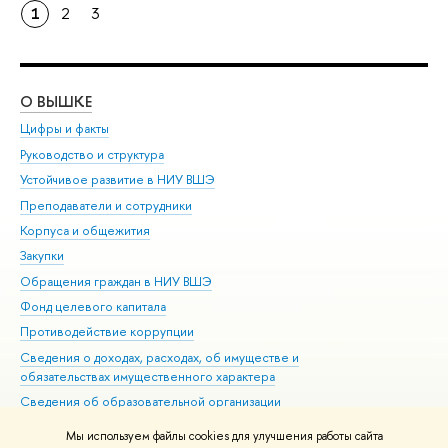
1
2
3
О ВЫШКЕ
ОБ
Цифры и факты
Ли
Руководство и структура
Дов
Устойчивое развитие в НИУ ВШЭ
Ол
Преподаватели и сотрудники
При
Корпуса и общежития
Вы
Закупки
При
Обращения граждан в НИУ ВШЭ
Ас
Фонд целевого капитала
До
Противодействие коррупции
Цен
Сведения о доходах, расходах, об имуществе и
Би
обязательствах имущественного характера
Об
Сведения об образовательной организации
Обр
Людям с ограниченными возможностями здоровья
Мы используем файлы cookies для улучшения работы сайта