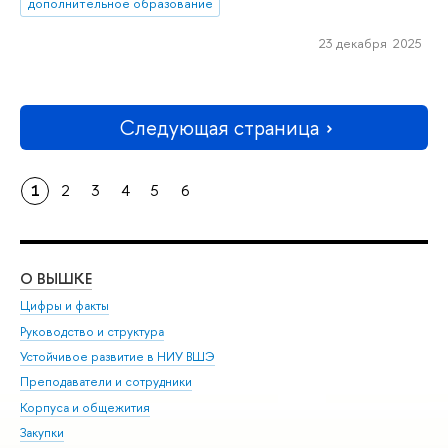
дополнительное образование
23 декабря 2025
Следующая страница
1
2
3
4
5
6
О ВЫШКЕ
ОБ
Цифры и факты
Ли
Руководство и структура
Дов
Устойчивое развитие в НИУ ВШЭ
Ол
Преподаватели и сотрудники
При
Корпуса и общежития
Вы
Закупки
При