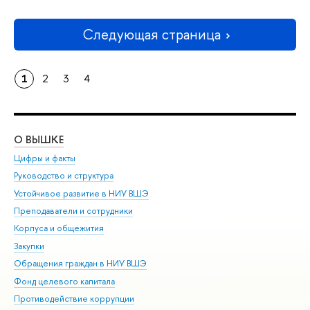
Следующая страница
1
2
3
4
О ВЫШКЕ
ОБ
Цифры и факты
Ли
Руководство и структура
Дов
Устойчивое развитие в НИУ ВШЭ
Ол
Преподаватели и сотрудники
При
Корпуса и общежития
Вы
Закупки
При
Обращения граждан в НИУ ВШЭ
Ас
Фонд целевого капитала
До
Противодействие коррупции
Цен