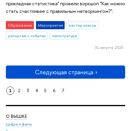
прикладная статистика" провели воркшоп "Как можно
стать счастливее с правильным нетворкингом?".
Образование
Мероприятия
мастер-классы
репортаж о событии
магистратура
31 августа 2025
Следующая страница
1
2
3
4
5
6
7
О ВЫШКЕ
ОБ
Цифры и факты
Ли