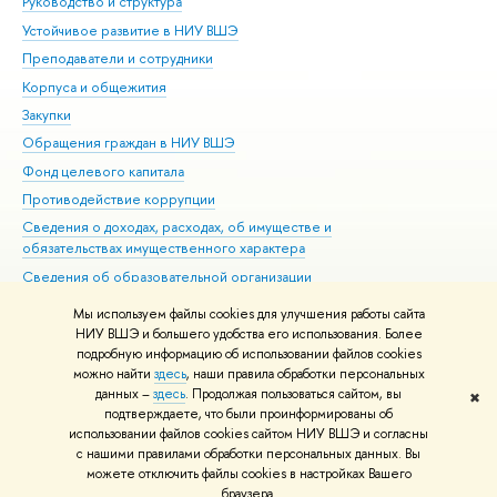
Руководство и структура
Дов
Устойчивое развитие в НИУ ВШЭ
Ол
Преподаватели и сотрудники
При
Корпуса и общежития
Вы
Закупки
При
Обращения граждан в НИУ ВШЭ
Ас
Фонд целевого капитала
До
Противодействие коррупции
Цен
Сведения о доходах, расходах, об имуществе и
Би
обязательствах имущественного характера
Об
Сведения об образовательной организации
Обр
Людям с ограниченными возможностями здоровья
Мы используем файлы cookies для улучшения работы сайта
Единая платежная страница
НИУ ВШЭ и большего удобства его использования. Более
подробную информацию об использовании файлов cookies
Работа в Вышке
можно найти
здесь
, наши правила обработки персональных
данных –
здесь
. Продолжая пользоваться сайтом, вы
✖
Редактору
подтверждаете, что были проинформированы об
© НИУ ВШЭ 1993–2026
Адреса и контакты
Условия использования
использовании файлов cookies сайтом НИУ ВШЭ и согласны
с нашими правилами обработки персональных данных. Вы
материалов
Политика конфиденциальности
Карта сайта
можете отключить файлы cookies в настройках Вашего
Шрифты HSE Sans и HSE Slab разработаны в
Школе дизайна НИУ ВШЭ
браузера.