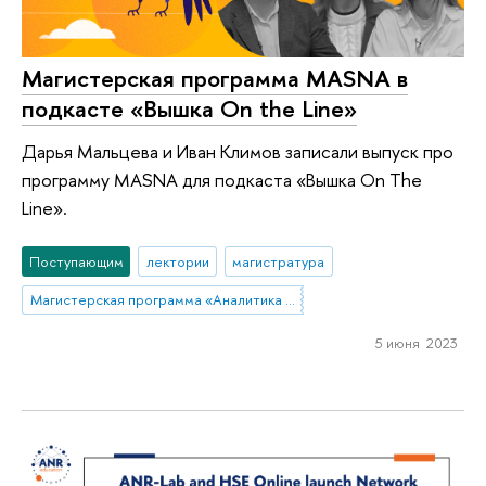
Магистерская программа MASNA в
подкасте «Вышка On the Line»
Дарья Мальцева и Иван Климов записали выпуск про
программу MASNA для подкаста «Вышка On The
Line».
Поступающим
лектории
магистратура
Магистерская программа «Аналитика данных и прикладная статистика / Data Analytics and Social Statistics»
5 июня 2023