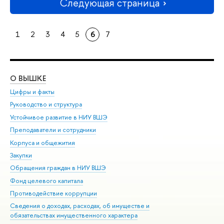
Следующая страница
1
2
3
4
5
6
7
О ВЫШКЕ
ОБ
Цифры и факты
Ли
Руководство и структура
Дов
Устойчивое развитие в НИУ ВШЭ
Ол
Преподаватели и сотрудники
При
Корпуса и общежития
Вы
Закупки
При
Обращения граждан в НИУ ВШЭ
Ас
Фонд целевого капитала
До
Противодействие коррупции
Цен
Сведения о доходах, расходах, об имуществе и
Би
обязательствах имущественного характера
Об