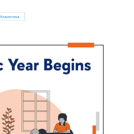
Магистерская программа «Аналитика данных и прикладная статистика / Data Analytics and Social Statistics»