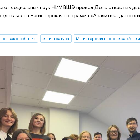
ьтет социальных наук НИУ ВШЭ провел День открытых две
редставлена магистерская программа «Аналитика данных и п
епортаж о событии
магистратура