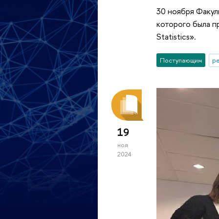
30 ноября Факул
которого была п
Statistics».
Поступающим
р
19
ноя
2024