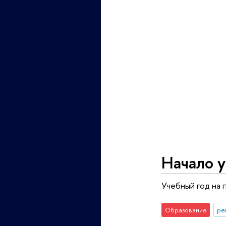
Начало у
Учебный год на п
Образование
ре