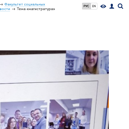
Факультет социальных
РУС
EN
вости
Тема «магистратура»