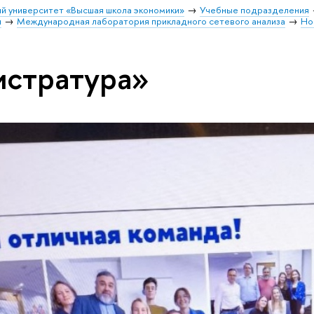
й университет «Высшая школа экономики»
Учебные подразделения
и
Международная лаборатория прикладного сетевого анализа
Но
истратура»