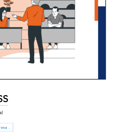
SS
я!
Магистерская программа «Аналитика данных и прикладная статистика / Data Analytics and Social Statistics»