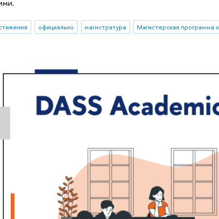
ими.
стижения
официально
магистратура