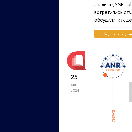
анализа (ANR-La
встретились сту
обсудили, как д
Свободное общени
25
окт
2024