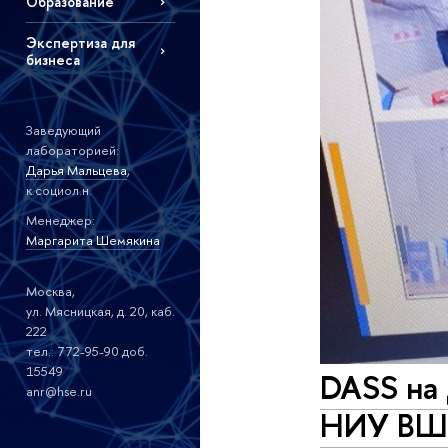
Образование
Экспертиза для
бизнеса
Заведующий
лабораторией:
Дарья Мальцева
,
к.социол.н.
Менеджер:
Маргарита Шемякина
Москва,
ул. Мясницкая, д. 20, каб.
222
тел.: 772-95-90 доб.
15549
DASS на
anr@hse.ru
НИУ В