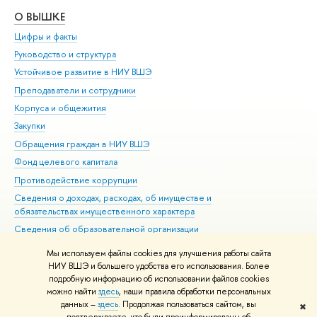
О ВЫШКЕ
ОБ
Цифры и факты
Ли
Руководство и структура
Дов
Устойчивое развитие в НИУ ВШЭ
Ол
Преподаватели и сотрудники
При
Корпуса и общежития
Вы
Закупки
При
Обращения граждан в НИУ ВШЭ
Ас
Фонд целевого капитала
До
Противодействие коррупции
Цен
Сведения о доходах, расходах, об имуществе и
Би
обязательствах имущественного характера
Об
Сведения об образовательной организации
Обр
Людям с ограниченными возможностями здоровья
Мы используем файлы cookies для улучшения работы сайта
Единая платежная страница
НИУ ВШЭ и большего удобства его использования. Более
подробную информацию об использовании файлов cookies
Работа в Вышке
можно найти
здесь
, наши правила обработки персональных
данных –
здесь
. Продолжая пользоваться сайтом, вы
✖
Редактору