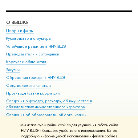
О ВЫШКЕ
ОБ
Цифры и факты
Ли
Руководство и структура
Дов
Устойчивое развитие в НИУ ВШЭ
Ол
Преподаватели и сотрудники
При
Корпуса и общежития
Вы
Закупки
При
Обращения граждан в НИУ ВШЭ
Ас
Фонд целевого капитала
До
Противодействие коррупции
Цен
Сведения о доходах, расходах, об имуществе и
Би
обязательствах имущественного характера
Об
Сведения об образовательной организации
Обр
Людям с ограниченными возможностями здоровья
Мы используем файлы cookies для улучшения работы сайта
Единая платежная страница
НИУ ВШЭ и большего удобства его использования. Более
подробную информацию об использовании файлов cookies