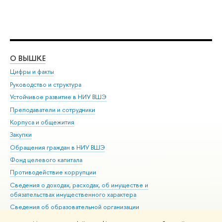
О ВЫШКЕ
ОБ
Цифры и факты
Ли
Руководство и структура
Дов
Устойчивое развитие в НИУ ВШЭ
Ол
Преподаватели и сотрудники
При
Корпуса и общежития
Вы
Закупки
При
Обращения граждан в НИУ ВШЭ
Ас
Фонд целевого капитала
До
Противодействие коррупции
Цен
Сведения о доходах, расходах, об имуществе и
Би
обязательствах имущественного характера
Об
Сведения об образовательной организации
Обр
Людям с ограниченными возможностями здоровья