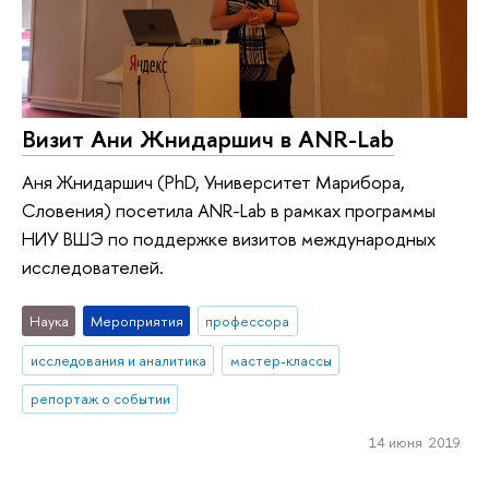
Визит Ани Жнидаршич в ANR-Lab
Аня Жнидаршич (PhD, Университет Марибора,
Словения) посетила ANR-Lab в рамках программы
НИУ ВШЭ по поддержке визитов международных
исследователей.
Наука
Мероприятия
профессора
исследования и аналитика
мастер-классы
репортаж о событии
14 июня 2019