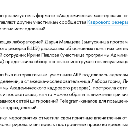
п реализуется в формате «Академическая мастерская»: с
авляют другим участникам сообщества
Кадрового резерв
логии исследований.
ющая лабораторией Дарья Мальцева (выпускница програ
ого резерва ВШЭ) рассказала об основных понятиях сетево
й сотрудник Ирина Павлова (участница программы Админи
а) представила обзор основных инструментов визуализаци
п был интерактивным: участники АКР поделились адресам
делений, а стажерка-исследовательница Лаборатории, Ли
ммы Академического кадрового резерва), построила сети
в и посоветовала, на что можно обратить внимание при ви
вшихся сетей цитирований Telegram-каналов для повышен
в подразделений.
ики мероприятия отметили свои приятные впечатления от
онстрировали интерес к построенным прямо во время вы