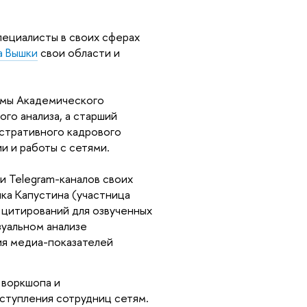
пециалисты в своих сферах
а Вышки
свои области и
ммы Академического
го анализа, а старший
стративного кадрового
и и работы с сетями.
и Telegram-каналов своих
ка Капустина (участница
 цитирований для озвученных
зуальном анализе
ия медиа-показателей
 воркшопа и
ступления сотрудниц сетям.