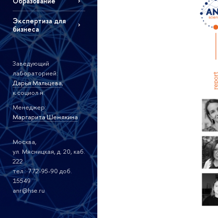
Образование
Экспертиза для
бизнеса
Заведующий
лабораторией:
Дарья Мальцева
,
к.социол.н.
Менеджер:
Маргарита Шемякина
Москва,
ул. Мясницкая, д. 20, каб.
222
тел.: 772-95-90 доб.
15549
anr@hse.ru