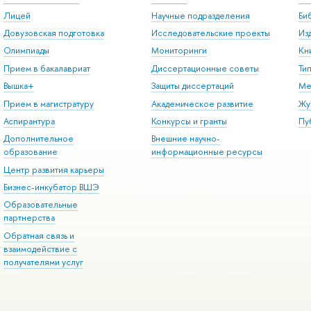
Лицей
Научные подразделения
Би
Довузовская подготовка
Исследовательские проекты
Из
Олимпиады
Мониторинги
Кн
Прием в бакалавриат
Диссертационные советы
Ти
Вышка+
Защиты диссертаций
Ме
Прием в магистратуру
Академическое развитие
Жу
Аспирантура
Конкурсы и гранты
Пу
Дополнительное
Внешние научно-
образование
информационные ресурсы
Центр развития карьеры
Бизнес-инкубатор ВШЭ
Образовательные
партнерства
Обратная связь и
взаимодействие с
получателями услуг