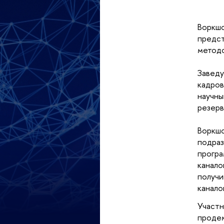
Воркшо
предст
методо
Заведу
кадров
научны
резерв
Воркшо
подраз
програ
канало
получи
канало
Участн
продем