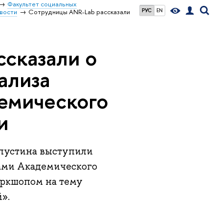
Факультет социальных
РУС
EN
вости
Сотрудницы ANR-Lab рассказали
сказали о
ализа
емического
и
апустина выступили
ами Академического
оркшопом на тему
».