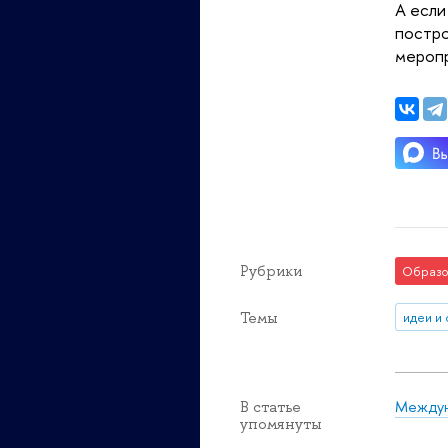
А если
постро
мероп
Рубрики
Образо
Темы
идеи и
Междун
В статье
упомянуты