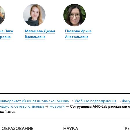
на Лика
Мальцева Дарья
Павлова Ирина
ровна
Васильевна
Анатольевна
университет «Высшая школа экономики»
→
Учебные подразделения
→
Факу
адного сетевого анализа
→
Новости
→
Сотрудницы ANR-Lab рассказали о
ва Вышки
ОБРАЗОВАНИЕ
НАУКА
Р