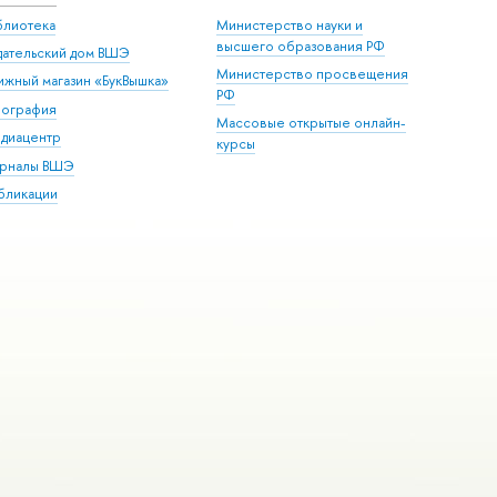
блиотека
Министерство науки и
высшего образования РФ
дательский дом ВШЭ
Министерство просвещения
ижный магазин «БукВышка»
РФ
пография
Массовые открытые онлайн-
диацентр
курсы
рналы ВШЭ
бликации