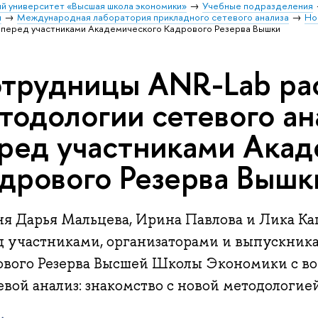
й университет «Высшая школа экономики»
Учебные подразделения
и
Международная лаборатория прикладного сетевого анализа
Но
 перед участниками Академического Кадрового Резерва Вышки
трудницы ANR-Lab рас
тодологии сетевого ан
ред участниками Акад
дрового Резерва Вышк
ня Дарья Мальцева, Ирина Павлова и Лика К
д участниками, организаторами и выпускник
ового Резерва Высшей Школы Экономики с в
вой анализ: знакомство с новой методологией