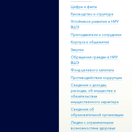
Цифры и факты
Руководство и структура
Устойчивое развитие в НИУ
ВШЭ
Преподаватели и сотрудники
Корпуса и общежития
Закупки
Обращения граждан в НИУ
ВШЭ
Фонд целевого капитала
Противодействие коррупции
Сведения о доходах,
расходах, об имуществе и
обязательствах
имущественного характера
Сведения об
образовательной организации
Людям с ограниченными
возможностями здоровья