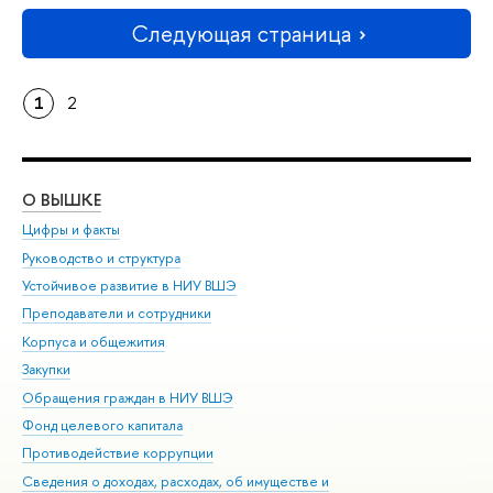
Следующая страница
1
2
О ВЫШКЕ
ОБ
Цифры и факты
Ли
Руководство и структура
Дов
Устойчивое развитие в НИУ ВШЭ
Ол
Преподаватели и сотрудники
При
Корпуса и общежития
Вы
Закупки
При
Обращения граждан в НИУ ВШЭ
Ас
Фонд целевого капитала
До
Противодействие коррупции
Цен
Сведения о доходах, расходах, об имуществе и
Би