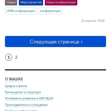
Наука
Мероприятия
Наши конференции
ANR конференция
конференция
12 апреля 2016
Следующая страница
1
2
О ВЫШКЕ
ОБ
Цифры и факты
Ли
Руководство и структура
Дов
Устойчивое развитие в НИУ ВШЭ
Ол
Преподаватели и сотрудники
При
Корпуса и общежития
Вы