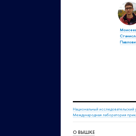
Моисее
Станисл
Павлови
Национальный исследовательский 
Международная лаборатория прикл
О ВЫШКЕ