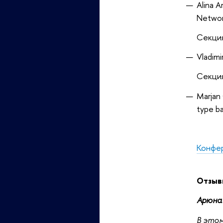
Alina A
Networ
Секци
Vladimi
Секци
Marjan 
type ba
Конфе
Отзыв
Арюна
В этом