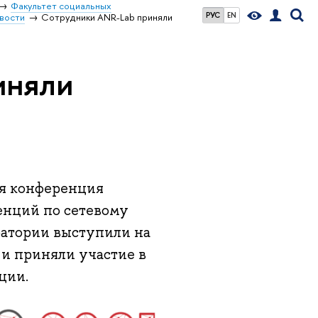
Факультет социальных
РУС
EN
вости
Сотрудники ANR-Lab приняли
иняли
ая конференция
енций по сетевому
оратории выступили на
и приняли участие в
ции.