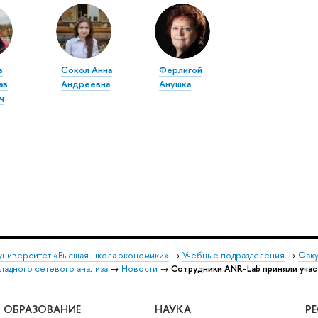
в
Сокол Анна
Ферлигой
ав
Андреевна
Анушка
ч
университет «Высшая школа экономики»
→
Учебные подразделения
→
Факу
адного сетевого анализа
→
Новости
→
Сотрудники ANR-Lab приняли уча
ОБРАЗОВАНИЕ
НАУКА
Р