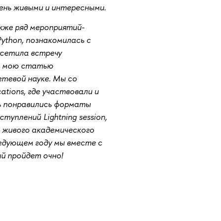
чень живыми и интересными.
кже ряд мероприятий-
Python, познакомилась с
осетила встречу
и мою статью
етевой науке. Мы со
ations, где участвовали и
ь понравились форматы
туплений Lightning session,
 живого академического
едующем году мы вместе с
ый пройдет очно!