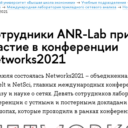
й университет «Высшая школа экономики»
Учебные подразделения
и
Международная лаборатория прикладного сетевого анализа
Но
2021
трудники ANR-Lab пр
астие в конференции
tworks2021
 июля состоялась Networks2021 – объединенн
elt и NetSci, главных международных конфер
зу и науке о сетях. Девять сотрудников лаб
еренции с устными и постерными докладами 
шопах, которые проходили в рамках конферен