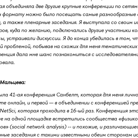
я объединяла две другие крупные конференции по сетям S
н формату можно было посещать самые разнообразные 
, а также пленарные заседания. Я выступала со своим 
ов, куда по желанию, подключались другие участники к
ы, устраивали дискуссии. Я до конца убедилась в том, 
й проблемой, побывав на схожих для меня тематических
енция дала мне шанс познакомиться с исследователями
овала.
 Мальцева:
ла 41-ая конференция Санбелт, которая для меня лично
е онлайн, и первой — в объединении с конференцией пр
NetSci, которая проходила в 16-ый раз. Конференция эт
е на одной площадке встретились сообщества «физиков»
ов» (social network analysis) -- и похожие, и различающ
ные заседания с такими известными обеим сторонам и