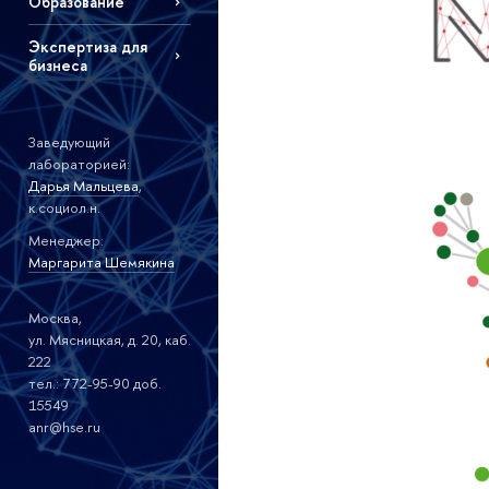
Образование
Экспертиза для
бизнеса
Заведующий
лабораторией:
Дарья Мальцева
,
к.социол.н.
Менеджер:
Маргарита Шемякина
Москва,
ул. Мясницкая, д. 20, каб.
222
тел.: 772-95-90 доб.
15549
anr@hse.ru