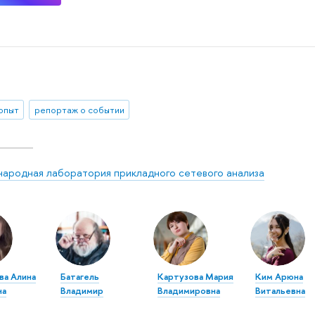
 опыт
репортаж о событии
ародная лаборатория прикладного сетевого анализа
ва Алина
Батагель
Картузова Мария
Ким Арюна
на
Владимир
Владимировна
Витальевна