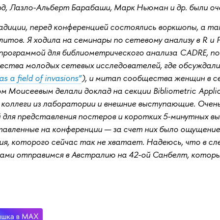
д, Лазло-Альберт Барабаши, Марк Ньюман и др. были о
диции, перед конференцией состоялись воркшопы, а та
итов. Я ходила на семинары по сетевому анализу в R и 
программой для библиометрического анализа CADRE, п
ества молодых сетевых исследователей, где обсуждал
s a field of invasions”
), и митап сообщества женщин в с
 Моисеевым делали доклад на секции Bibliometric Applic
 коллеги из лаборатории и внешние выступающие. Очен
 для представления постеров и коротких 5-минутных выс
авленные на конференции — за счет них было ощущение
я, которого сейчас так не хватает. Надеюсь, что в сл
ами отправимся в Австралию на 42-ой Санбелт, котор