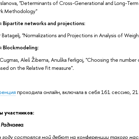
rslanova, "Determinants of Cross-Generational and Long-Term 
k Methodology"
я
Bipartite networks
and projections:
r Batagelj, "Normalizations and Projections in Analysis of W
я
Blockmodeling
:
Cugmas, Aleš Žiberna, Anuška Ferligoj, "Choosing the number 
sed on the Relative Fit measure".
ренция
проходила онлайн, включала в себя 161 сессию, 21
ы участников:
 Раднаева
 году состоялся мой дебют на конференции такого мас