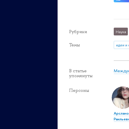
Рубрики
Наука
Темы
идеи и
Междун
В статье
упомянуты
Персоны
Арслано
Раильев