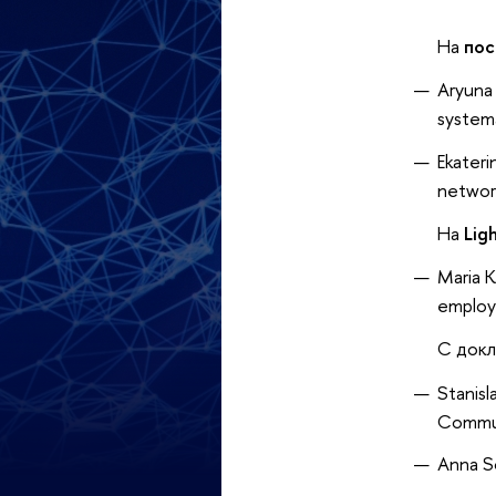
На
пос
Aryuna 
systema
Ekateri
network
На
Lig
Maria K
employ
С докл
Stanis
Commun
Anna So