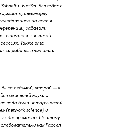
ubnelt и NetSci. Благодаря
воркшопы, семинары,
исследованием на сессии
онференции, задавали
что занимаюсь значимой
 сессиях. Также эта
, чьи работы я читала и
 была седьмой, второй — в
едставителей науки о
ого года была исторической:
 (network science) и
иеся одновременно. Поэтому
сследователями как Рассел