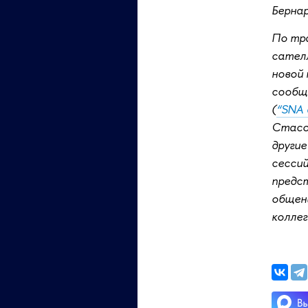
Бернар
По тра
сателл
новой 
сообщ
(
“SNA a
Стасом
другие
сессий
предст
общени
коллег