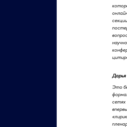
котора
онлай
секции
постер
вопрос
научно
конфер
цитир
Дарья
Это бы
формат
сетях 
впервы
«лирик
пленар