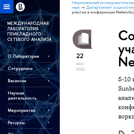
Национальный исследовательски
наук
Департамент социологи
участие в конференции Networks
МЕЖДУНАРОДНАЯ
ЛАБОРАТОРИЯ
Со
ПРИКЛАДНОГО
СЕТЕВОГО АНАЛИЗА
уч
22
Ne
О Лаборатории
июл
Сотрудники
2021
5-10
Вакансии
Sunb
Научная
анали
деятельность
конф
Мероприятия
ворк
Ресурсы