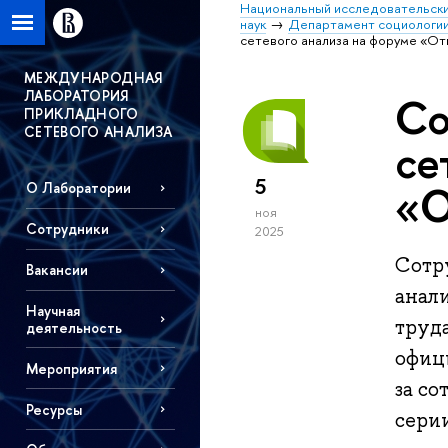
Национальный исследовательски
наук
Департамент социологи
сетевого анализа на форуме «От
МЕЖДУНАРОДНАЯ
ЛАБОРАТОРИЯ
Со
ПРИКЛАДНОГО
СЕТЕВОГО АНАЛИЗА
се
5
«О
О Лаборатории
ноя
Сотрудники
2025
Сотр
Вакансии
анал
Научная
труд
деятельность
офиц
Мероприятия
за со
Ресурсы
сери