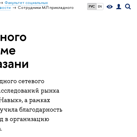
Факультет социальных
РУС
EN
вости
Сотрудники МЛ прикладного
ного
уме
азани
ного сетевого
 исследований рынка
Навык», а рамках
учила благодарность
ад в организацию
.