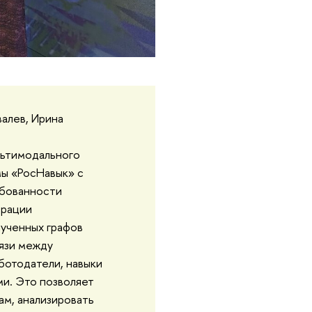
алев, Ирина
льтимодального
мы «РосНавык» с
ебованности
ерации
лученных графов
вязи между
ботодатели, навыки
ми. Это позволяет
ам, анализировать