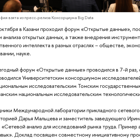
фия взята из пресс-релиза Консорциума Big Data
октября в Казани проходил форум «Открытые данные», по
и анализа открытых данных, а также внедрения инструмент
твенного интеллекта в разных отраслях – обществе, эконо
вании, науке.
егодный форум «Открытые данные» проводился в 7-й раз, с
оводился Университетским консорциумом исследователей
циональным исследовательским Томским государственны
занским национальным исследовательским технологическ
ники Международной лаборатории прикладного сетевого 
торией Дарья Мальцева и заместитель заведующего Ирин
 «Сетевой анализ для исследований рынка труда. Пример
вык». Доклад посвящен совместному инициативному про