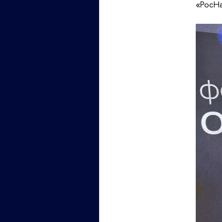
«РосНа