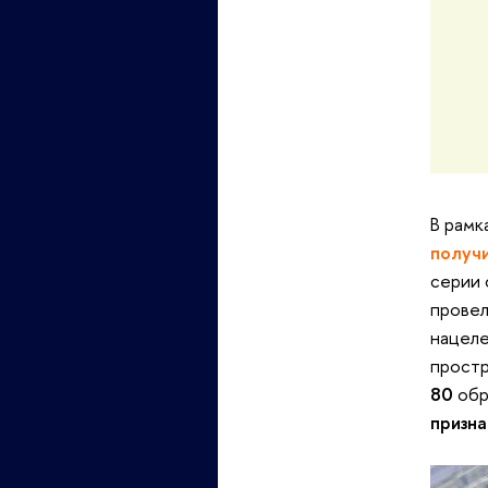
В рамк
получ
серии 
провел
нацеле
простр
80
обр
призна