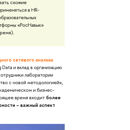
вать схожие
применяться в HR-
 образовательных
латформы «РосНавык»
ремя).
ного сетевого анализа
 Data и вклад в организацию
сотрудники лаборатории
тво с новой методологией»,
академическом и бизнес-
стоящее время входит
более
рности – важный аспект