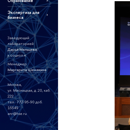
Образование
Экспертиза для
бизнеса
Заведующий
лабораторией:
Дарья Мальцева
,
к.социол.н.
Менеджер:
Маргарита Шемякина
Москва,
ул. Мясницкая, д. 20, каб.
222
тел.: 772-95-90 доб.
15549
anr@hse.ru