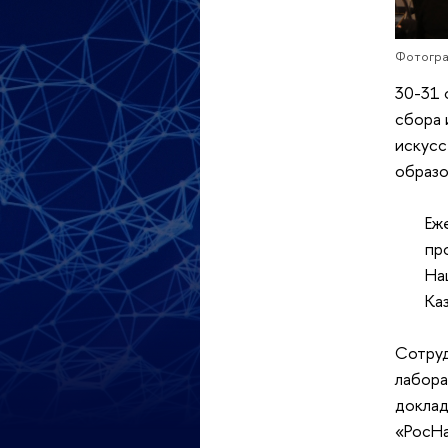
Фотогра
30-31 
сбора 
искусс
образо
Еж
пр
На
Ка
Сотруд
лабора
доклад
«РосНа