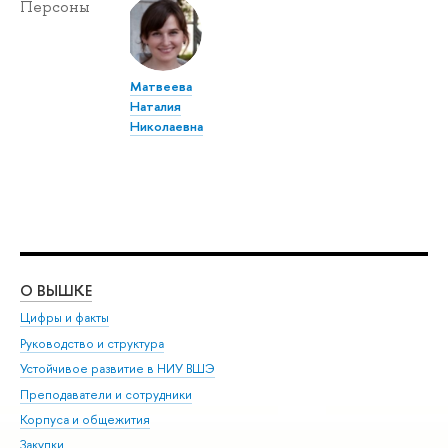
Персоны
Матвеева
Наталия
Николаевна
О ВЫШКЕ
ОБ
Цифры и факты
Ли
Руководство и структура
Дов
Устойчивое развитие в НИУ ВШЭ
Ол
Преподаватели и сотрудники
При
Корпуса и общежития
Вы
Закупки
При