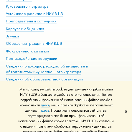
Руководство и структура
Дов
Устойчивое развитие в НИУ ВШЭ
Ол
Преподаватели и сотрудники
При
Корпуса и общежития
ыш
Закупки
При
Обращения граждан в НИУ ВШЭ
Ас
Фонд целевого капитала
До
Противодействие коррупции
Цен
Сведения о доходах, расходах, об имуществе и
Би
обязательствах имущественного характера
Об
Сведения об образовательной организации
Обр
Людям с ограниченными возможностями здоровья
Мы используем файлы cookies для улучшения работы сайта
Единая платежная страница
НИУ ВШЭ и большего удобства его использования. Более
подробную информацию об использовании файлов cookies
Работа в Вышке
можно найти
здесь
, наши правила обработки персональных
данных –
здесь
. Продолжая пользоваться сайтом, вы
✖
Редактору
подтверждаете, что были проинформированы о
© НИУ ВШЭ 1993–2026
Адреса и контакты
Условия использования
использовании файлов cookies сайтом НИУ ВШЭ и согласны
с нашими правилами обработки персональных данных. Вы
материало
Политика конфиденциальности
Карта сайта
можете отключить файлы cookies в настройках Вашего