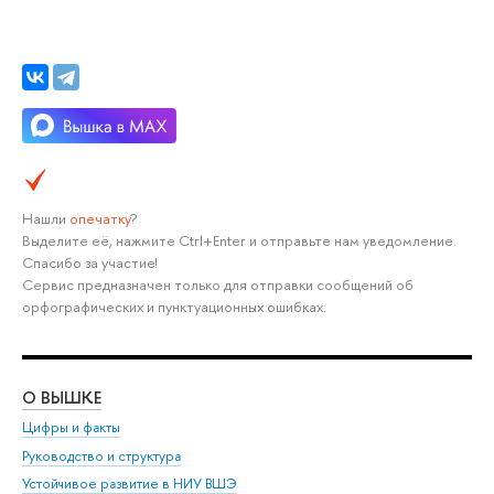
Нашли
опечатку
?
ыделите её, нажмите Ctrl+Enter и отправьте нам уведомление.
Спасибо за участие!
Сервис предназначен только для отправки сообщений о
орфографических и пунктуационных ошибках.
О ВЫШКЕ
ОБ
Цифры и факты
Ли
Руководство и структура
Дов
Устойчивое развитие в НИУ ВШЭ
Ол