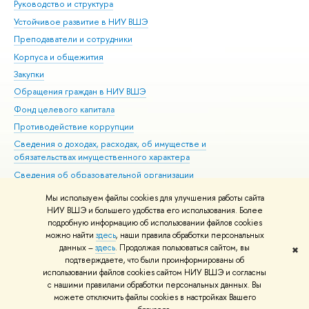
Руководство и структура
Дов
Устойчивое развитие в НИУ ВШЭ
Ол
Преподаватели и сотрудники
При
Корпуса и общежития
ыш
Закупки
При
Обращения граждан в НИУ ВШЭ
Ас
Фонд целевого капитала
До
Противодействие коррупции
Цен
Сведения о доходах, расходах, об имуществе и
Би
обязательствах имущественного характера
Об
Сведения об образовательной организации
Обр
Людям с ограниченными возможностями здоровья
Мы используем файлы cookies для улучшения работы сайта
Единая платежная страница
НИУ ВШЭ и большего удобства его использования. Более
подробную информацию об использовании файлов cookies
Работа в Вышке
можно найти
здесь
, наши правила обработки персональных
данных –
здесь
. Продолжая пользоваться сайтом, вы
✖
Редактору
подтверждаете, что были проинформированы о
© НИУ ВШЭ 1993–2026
Адреса и контакты
Условия использования
использовании файлов cookies сайтом НИУ ВШЭ и согласны
с нашими правилами обработки персональных данных. Вы
материало
Политика конфиденциальности
Карта сайта
можете отключить файлы cookies в настройках Вашего
Шрифты HSE Sans и HSE Slab разработаны
Школе дизайна НИУ ВШЭ