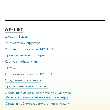
О ВЫШКЕ
ОБ
Цифры и факты
Ли
Руководство и структура
Дов
Устойчивое развитие в НИУ ВШЭ
Ол
Преподаватели и сотрудники
При
Корпуса и общежития
Вы
Закупки
При
Обращения граждан в НИУ ВШЭ
Ас
Фонд целевого капитала
До
Противодействие коррупции
Цен
Сведения о доходах, расходах, об имуществе и
Би
обязательствах имущественного характера
Об
Сведения об образовательной организации
Обр
Людям с ограниченными возможностями здоровья