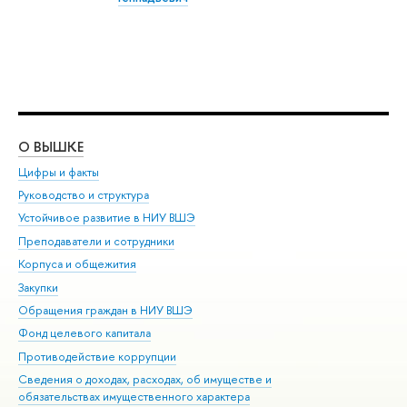
О ВЫШКЕ
ОБ
Цифры и факты
Ли
Руководство и структура
Дов
Устойчивое развитие в НИУ ВШЭ
Ол
Преподаватели и сотрудники
При
Корпуса и общежития
Вы
Закупки
При
Обращения граждан в НИУ ВШЭ
Ас
Фонд целевого капитала
До
Противодействие коррупции
Цен
Сведения о доходах, расходах, об имуществе и
Би
обязательствах имущественного характера
Об