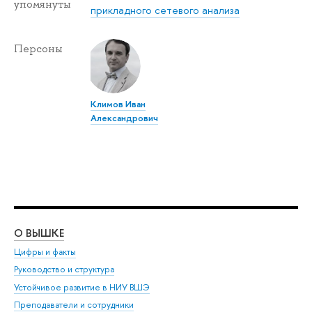
упомянуты
прикладного сетевого анализа
Персоны
Климов Иван
Александрович
О ВЫШКЕ
ОБ
Цифры и факты
Ли
Руководство и структура
Дов
Устойчивое развитие в НИУ ВШЭ
Ол
Преподаватели и сотрудники
При