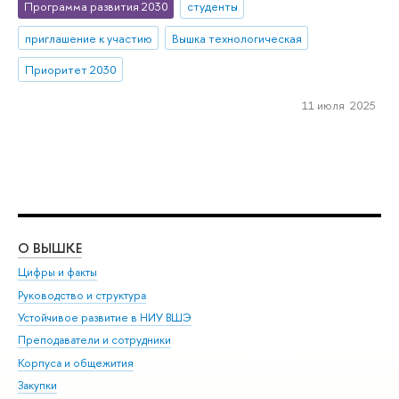
Программа развития 2030
студенты
приглашение к участию
Вышка технологическая
Приоритет 2030
11 июля 2025
О ВЫШКЕ
ОБ
Цифры и факты
Ли
Руководство и структура
Дов
Устойчивое развитие в НИУ ВШЭ
Ол
Преподаватели и сотрудники
При
Корпуса и общежития
Вы
Закупки
При