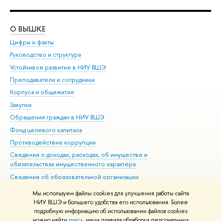
О ВЫШКЕ
ОБ
Цифры и факты
Ли
Руководство и структура
Дов
Устойчивое развитие в НИУ ВШЭ
Ол
Преподаватели и сотрудники
При
Корпуса и общежития
Вы
Закупки
При
Обращения граждан в НИУ ВШЭ
Ас
Фонд целевого капитала
До
Противодействие коррупции
Цен
Сведения о доходах, расходах, об имуществе и
Би
обязательствах имущественного характера
Об
Сведения об образовательной организации
Обр
Людям с ограниченными возможностями здоровья
Мы используем файлы cookies для улучшения работы сайта
Единая платежная страница
НИУ ВШЭ и большего удобства его использования. Более
подробную информацию об использовании файлов cookies
Работа в Вышке
можно найти
здесь
, наши правила обработки персональных